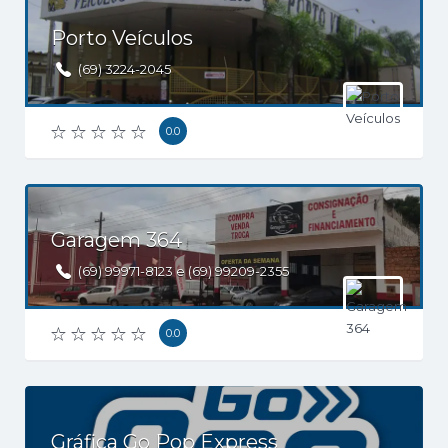
Porto Veículos
(69) 3224-2045
0.0
Garagem 364
(69) 99971-8123 e (69) 99209-2355
0.0
Gráfica Go Pop Express