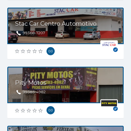
Stac Car Centro Automotivo
99368-7207
0.0
Pity Motos
99383-4982
0.0