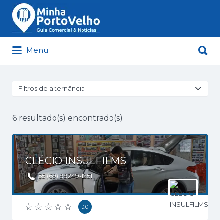
Buscar
por:
Buscar
Menu
por:
Minha Porto Velho – Seu Guia
Comercial e Notícias de Porto Velho
Filtros de alternância
6
resultado(s) encontrado(s)
CLÉCIO INSULFILMS
55 (69) 99249-1251
0.0