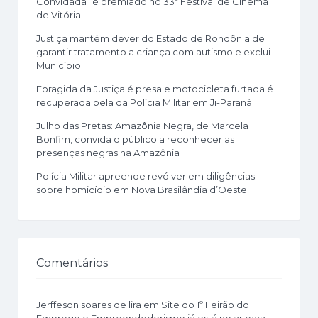
Convidada” é premiado no 33º Festival de Cinema
de Vitória
Justiça mantém dever do Estado de Rondônia de
garantir tratamento a criança com autismo e exclui
Município
Foragida da Justiça é presa e motocicleta furtada é
recuperada pela da Polícia Militar em Ji-Paraná
Julho das Pretas: Amazônia Negra, de Marcela
Bonfim, convida o público a reconhecer as
presenças negras na Amazônia
Polícia Militar apreende revólver em diligências
sobre homicídio em Nova Brasilândia d’Oeste
Comentários
Jerffeson soares de lira
em
Site do 1º Feirão do
Emprego e Empreendedorismo já está no ar para