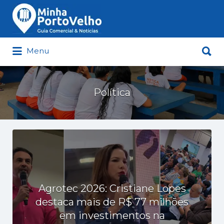
Buscar
por:
Buscar
Menu
por:
Minha Porto Velho – Seu Guia
Comercial e Notícias de Porto Velho
Política
Agrotec 2026: Cristiane Lopes
destaca mais de R$ 77 milhões
em investimentos na