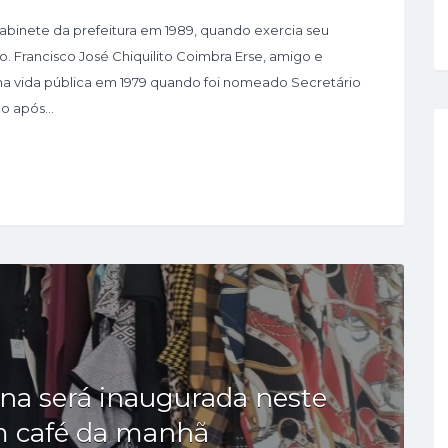
abinete da prefeitura em 1989, quando exercia seu
 Francisco José Chiquilito Coimbra Erse, amigo e
u na vida pública em 1979 quando foi nomeado Secretário
go após…
na será inaugurada neste
 café da manhã