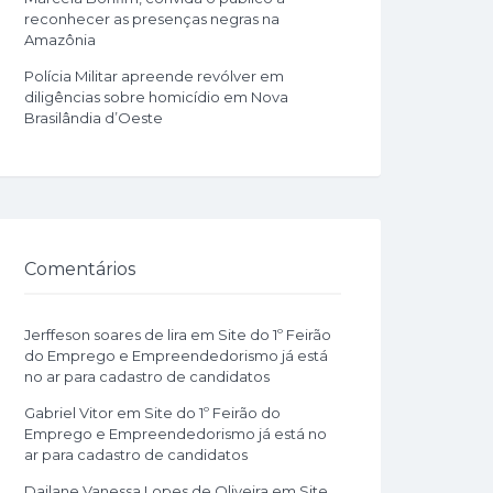
reconhecer as presenças negras na
Amazônia
Polícia Militar apreende revólver em
diligências sobre homicídio em Nova
Brasilândia d’Oeste
Comentários
Jerffeson soares de lira
em
Site do 1º Feirão
do Emprego e Empreendedorismo já está
no ar para cadastro de candidatos
Gabriel Vitor
em
Site do 1º Feirão do
Emprego e Empreendedorismo já está no
ar para cadastro de candidatos
Dailane Vanessa Lopes de Oliveira
em
Site