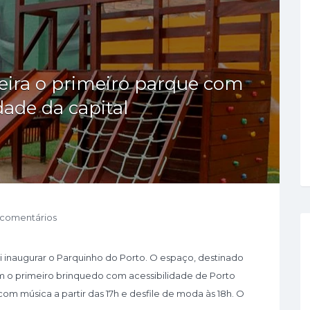
feira o primeiro parque com
dade da capital
 comentários
ai inaugurar o Parquinho do Porto. O espaço, destinado
om o primeiro brinquedo com acessibilidade de Porto
m música a partir das 17h e desfile de moda às 18h. O