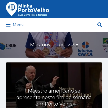
Buscar
por:
Buscar
Menu
por:
Minha Porto Velho – Seu Guia
Comercial e Notícias de Porto Velho
Mês:
novembro 2018
Maestro americano se
apresenta neste fim de semana
em Porto Velho