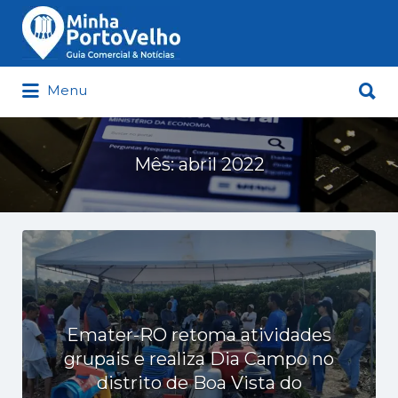
Buscar
por:
Buscar
Menu
por:
Minha Porto Velho – Seu Guia
Comercial e Notícias de Porto Velho
Mês:
abril 2022
Emater-RO retoma atividades
grupais e realiza Dia Campo no
distrito de Boa Vista do