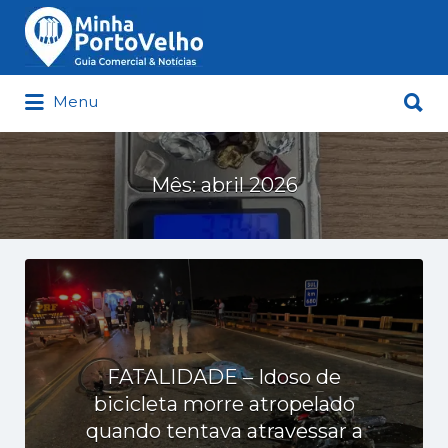
Buscar
por:
Buscar
Menu
por:
Minha Porto Velho – Seu Guia
Comercial e Notícias de Porto Velho
Mês:
abril 2026
FATALIDADE – Idoso de
bicicleta morre atropelado
quando tentava atravessar a