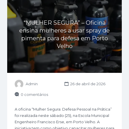
“MULHER SEGURA” – Oficina
ensina mulheres a usar spray de
pimenta para defesa em Porto
Velho
Admin
26 de abril de 2026
0 comentários
A oficina “Mulher Segura: Defesa Pessoal na Prática”
foi realizada neste sábado (25), na Escola Municipal
Engenheiro Francisco Erse, em Porto Velho. A
iniciativa tem como objetivo capacitar mulheres para