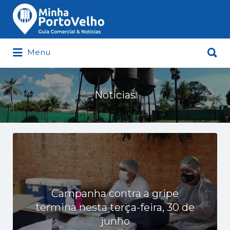
Buscar
por:
Buscar
Menu
por:
Minha Porto Velho – Seu Guia
Comercial e Notícias de Porto Velho
Notícias
Campanha contra a gripe
termina nesta terça-feira, 30 de
junho