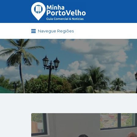
Buscar
por:
Navegue Regiões
Minha Porto Velho – Seu Guia C