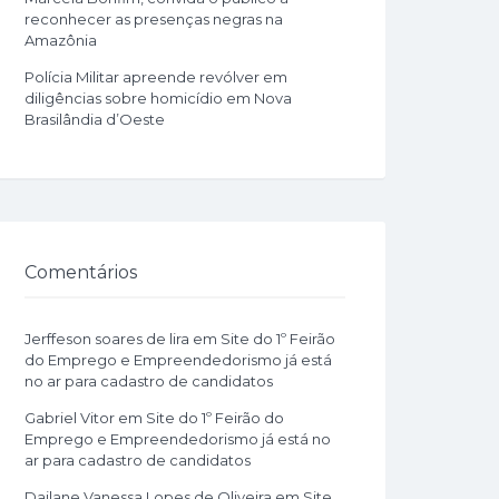
reconhecer as presenças negras na
Amazônia
Polícia Militar apreende revólver em
diligências sobre homicídio em Nova
Brasilândia d’Oeste
Comentários
Jerffeson soares de lira
em
Site do 1º Feirão
do Emprego e Empreendedorismo já está
no ar para cadastro de candidatos
Gabriel Vitor
em
Site do 1º Feirão do
Emprego e Empreendedorismo já está no
ar para cadastro de candidatos
Dailane Vanessa Lopes de Oliveira
em
Site