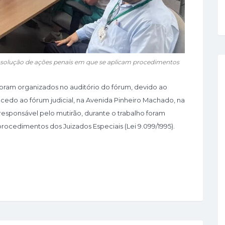
a solução de ações penais em que se aplicam procedimentos
foram organizados no auditório do fórum, devido ao
edo ao fórum judicial, na Avenida Pinheiro Machado, na
 responsável pelo mutirão, durante o trabalho foram
ocedimentos dos Juizados Especiais (Lei 9.099/1995).