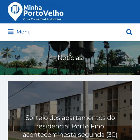
Buscar
por:
Buscar
Menu
por:
Minha Porto Velho – Seu Guia
Comercial e Notícias de Porto Velho
Notícias
Sorteio dos apartamentos do
residencial Porto Fino
acontecem nesta segunda (30)