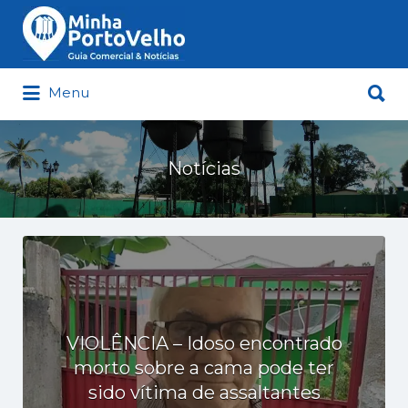
Buscar
por:
Buscar
Menu
por:
Minha Porto Velho – Seu Guia
Comercial e Notícias de Porto Velho
Notícias
VIOLÊNCIA – Idoso encontrado
morto sobre a cama pode ter
sido vítima de assaltantes