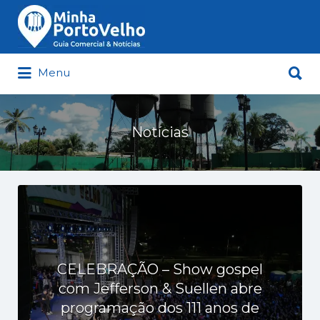
Buscar
por:
Buscar
Menu
por:
Minha Porto Velho – Seu Guia
Comercial e Notícias de Porto Velho
Notícias
CELEBRAÇÃO – Show gospel
com Jefferson & Suellen abre
programação dos 111 anos de