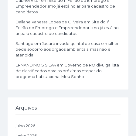
Gabriel Vitor
em
Site do 1º Feirão do Emprego e
Empreendedorismo já está no ar para cadastro de
candidatos
Dailane Vanessa Lopes de Oliveira
em
Site do 1º
Feirão do Emprego e Empreendedorismo já está no
ar para cadastro de candidatos
Santiago
em
Jacaré invade quintal de casa e mulher
pede socorro aos órgãos ambientais, mas não é
atendida
ERNANDINO S SILVA
em
Governo de RO divulga lista
de classificados para as próximas etapas do
programa habitacional Meu Sonho
Arquivos
julho 2026
junho 2026