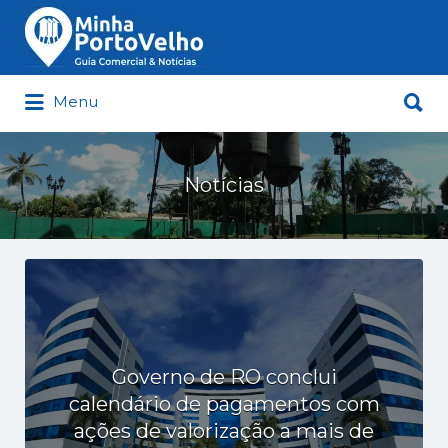
Buscar
por:
Buscar
Menu
por:
Minha Porto Velho – Seu Guia
Comercial e Notícias de Porto Velho
Notícias
Governo de RO conclui
calendário de pagamentos com
ações de valorização a mais de