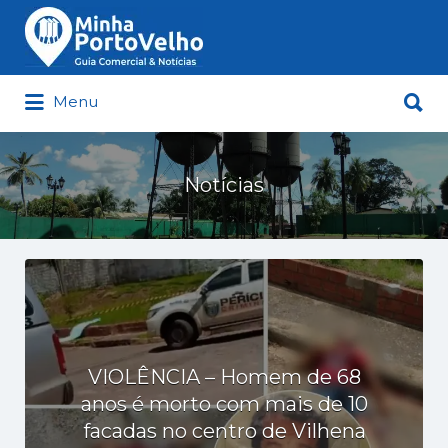
Buscar
por:
Buscar
Menu
por:
Minha Porto Velho – Seu Guia
Comercial e Notícias de Porto Velho
Notícias
VIOLÊNCIA – Homem de 68
anos é morto com mais de 10
facadas no centro de Vilhena