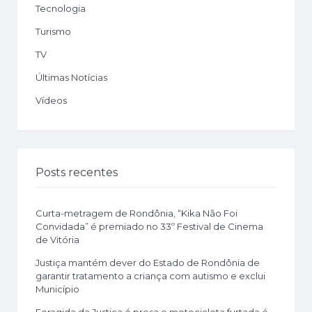
Tecnologia
Turismo
TV
Últimas Notícias
Vídeos
Posts recentes
Curta-metragem de Rondônia, “Kika Não Foi
Convidada” é premiado no 33º Festival de Cinema
de Vitória
Justiça mantém dever do Estado de Rondônia de
garantir tratamento a criança com autismo e exclui
Município
Foragida da Justiça é presa e motocicleta furtada é